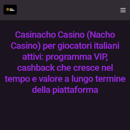
Casinacho Casino (Nacho
Casino) per giocatori italiani
attivi: programma VIP,
cashback che cresce nel
tempo e valore a lungo termine
della piattaforma