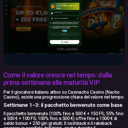
Come il valore cresce nel tempo: dalla
prima settimana alla maturità VIP
Per il giocatore italiano attivo su Casinacho Casino (Nacho
Casino), esiste una progressione chiara del valore nel tempo.
Settimane 1–3: il pacchetto benvenuto come base
Il pacchetto benvenuto (100% fino a 500 € + 150 FS; 55% fino
a 500 € + 100 FS; 100% fino a 500 €) offre fino a 1500 € di
saldo bonus + 250 giri gratuiti. Il cashback e il rakeback