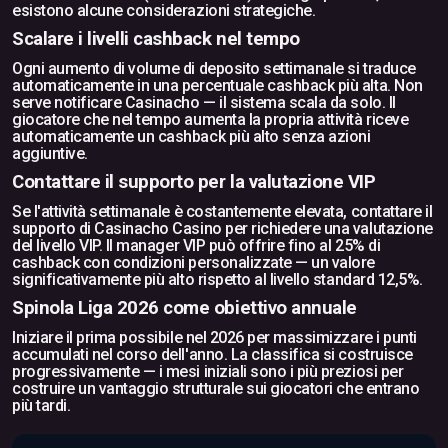
esistono alcune considerazioni strategiche.
Scalare i livelli cashback nel tempo
Ogni aumento di volume di deposito settimanale si traduce
automaticamente in una percentuale cashback più alta. Non
serve notificare Casinacho — il sistema scala da solo. Il
giocatore che nel tempo aumenta la propria attività riceve
automaticamente un cashback più alto senza azioni
aggiuntive.
Contattare il supporto per la valutazione VIP
Se l'attività settimanale è costantemente elevata, contattare il
supporto di Casinacho Casino per richiedere una valutazione
del livello VIP. Il manager VIP può offrire fino al 25% di
cashback con condizioni personalizzate — un valore
significativamente più alto rispetto al livello standard 12,5%.
Spinola Liga 2026 come obiettivo annuale
Iniziare il prima possibile nel 2026 per massimizzare i punti
accumulati nel corso dell'anno. La classifica si costruisce
progressivamente — i mesi iniziali sono i più preziosi per
costruire un vantaggio strutturale sui giocatori che entrano
più tardi.