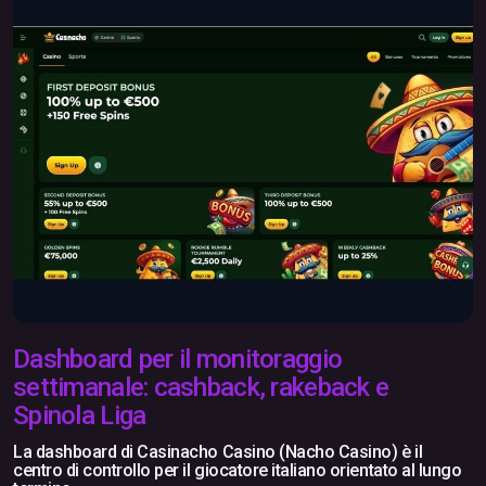
Dashboard per il monitoraggio
settimanale: cashback, rakeback e
Spinola Liga
La dashboard di Casinacho Casino (Nacho Casino) è il
centro di controllo per il giocatore italiano orientato al lungo