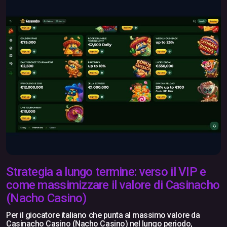
Strategia a lungo termine: verso il VIP e
come massimizzare il valore di Casinacho
(Nacho Casino)
Per il giocatore italiano che punta al massimo valore da
Casinacho Casino (Nacho Casino) nel lungo periodo,