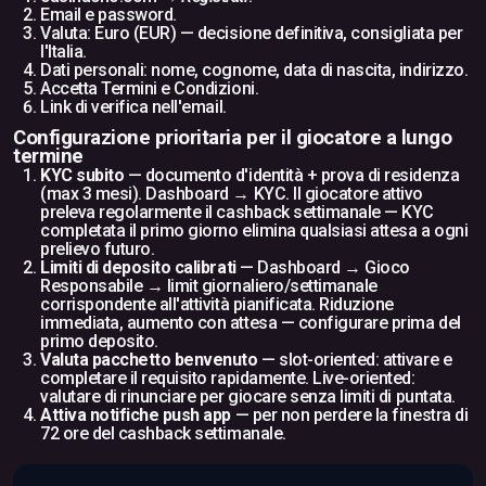
Email e password.
Valuta: Euro (EUR) — decisione definitiva, consigliata per
l'Italia.
Dati personali: nome, cognome, data di nascita, indirizzo.
Accetta Termini e Condizioni.
Link di verifica nell'email.
Configurazione prioritaria per il giocatore a lungo
termine
KYC subito
— documento d'identità + prova di residenza
(max 3 mesi). Dashboard → KYC. Il giocatore attivo
preleva regolarmente il cashback settimanale — KYC
completata il primo giorno elimina qualsiasi attesa a ogni
prelievo futuro.
Limiti di deposito calibrati
— Dashboard → Gioco
Responsabile → limit giornaliero/settimanale
corrispondente all'attività pianificata. Riduzione
immediata, aumento con attesa — configurare prima del
primo deposito.
Valuta pacchetto benvenuto
— slot-oriented: attivare e
completare il requisito rapidamente. Live-oriented:
valutare di rinunciare per giocare senza limiti di puntata.
Attiva notifiche push app
— per non perdere la finestra di
72 ore del cashback settimanale.