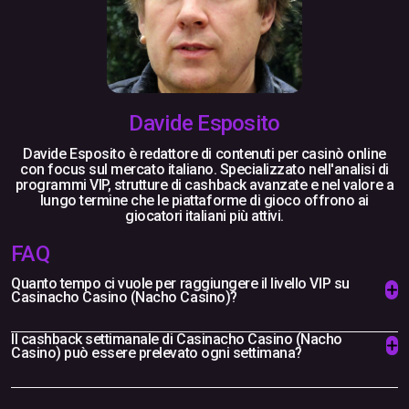
Davide Esposito
Davide Esposito è redattore di contenuti per casinò online
con focus sul mercato italiano. Specializzato nell'analisi di
programmi VIP, strutture di cashback avanzate e nel valore a
lungo termine che le piattaforme di gioco offrono ai
giocatori italiani più attivi.
FAQ
Quanto tempo ci vuole per raggiungere il livello VIP su
Casinacho Casino (Nacho Casino)?
Il cashback settimanale di Casinacho Casino (Nacho
Casino) può essere prelevato ogni settimana?